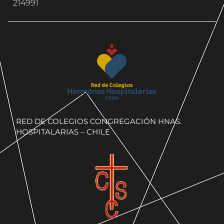
214991
RED DE COLEGIOS CONGREGACIÓN HNAS.
HOSPITALARIAS – CHILE